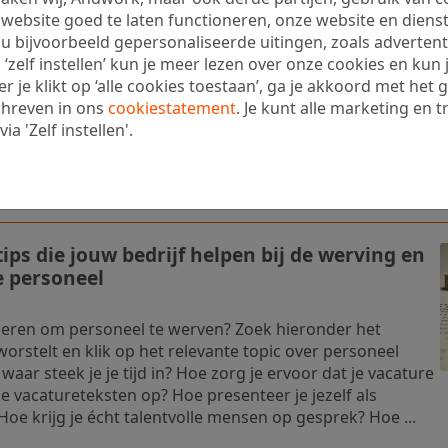
edewerkers: kickstart nieuwkomers op
ebsite goed te laten functioneren, onze website en dienst
u bijvoorbeeld gepersonaliseerde uitingen, zoals advertenti
 ‘zelf instellen’ kun je meer lezen over onze cookies en kun
medewerkers wordt steeds belangrijk voor bedrijven.
je klikt op ‘alle cookies toestaan’, ga je akkoord met het g
 de onboarding van nieuwkomers te besteden, zorg je
chreven in ons
cookiestatement
. Je kunt alle marketing en t
erker zich snel thuis voelt, betrokken is bij de
a 'Zelf instellen'.
 mum van tijd kan meedraaien. De onboarding van een
 prima online plaatsvinden. Maar hoe doe je dat?
ips die jouw bedrijf helpen bij de werving en
te personeel
ieren om personeel te werven? Zoek hieronder het
orstelt en klik op het relevante topic over personeel
aar steek je je tijd in? Hoe zorg je ervoor dat je vacature
e vacatureteksten op? Hoe presenteer je jezelf als
oe krijg je écht talentvolle mensen op gesprek? Hoe ...