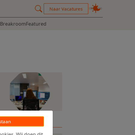
Naar Vacatures
Breakroom
Featured
staan
okies. Wij doen dit