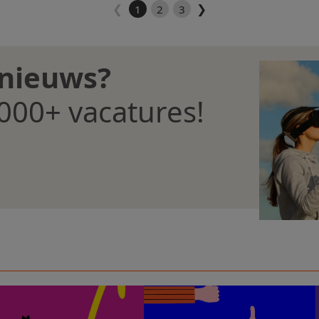
❮
❯
1
2
3
 nieuws?
000+ vacatures!