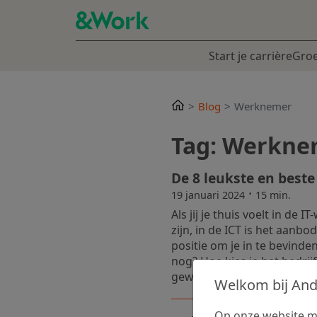
Start je carrière
Groe
Blog
Werknemer
Tag: Werkne
De 8 leukste en beste
·
19 januari 2024
15 min.
Als jij je thuis voelt in de 
zijn, in de ICT is het aanb
positie om je in te bevind
nog? Hoe kies je het bedrijf 
gewaardeerd om je skills, 
Welkom bij An
Op onze website ma