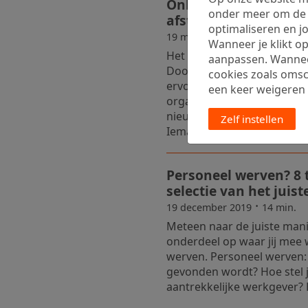
Onboarding nieuwe m
onder meer om de w
afstand
optimaliseren en jo
·
19 mei 2020
6 min.
Wanneer je klikt op
Het onboarden van nieuwe 
aanpassen. Wanneer 
Door aandacht en tijd aan
cookies zoals oms
ervoor dat een nieuwe medew
een keer weigeren vi
organisatie en binnen een
nieuwe medewerker kan ook
Zelf instellen
Iemand online ...
Personeel werven? 8 t
selectie van het juis
·
19 december 2019
14 min.
Meteen naar de juiste man
onderdeel op waar jij mee w
werven. Personeel werven: w
gevonden wordt? Hoe stel j
aantrekkelijke werkgever? H