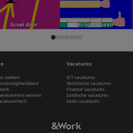
Groei door
Krijg de baan
re
Vacatures
es zoeken
ICT vacatures
ersoonlijkheidstest
Technische vacatures
 werk
Finance vacatures
werknemers werven
Juridische vacatures
vacaturecheck
Sales vacatures