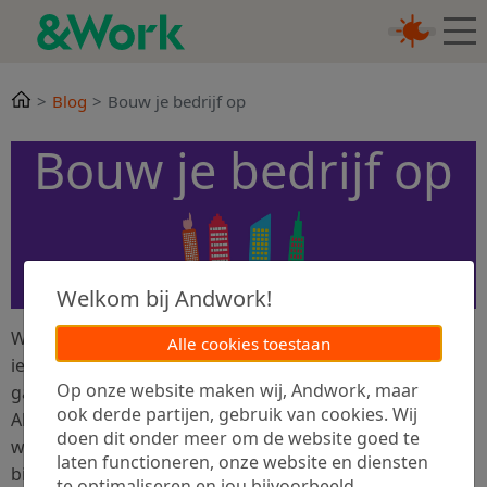
Blog
Bouw je bedrijf op
Bouw je bedrijf op
Welkom bij Andwork!
Welke
programmeertalen
zijn hot, is
Agile
werken ook
Alle cookies toestaan
iets voor jou, welke secundaire arbeidsvoorwaarden zijn
Op onze website maken wij, Andwork, maar
gangbaar en hoe zorg je voor sterke medewerkers?
ook derde partijen, gebruik van cookies. Wij
Alles rondom het opbouwen van je bedrijf, het
doen dit onder meer om de website goed te
waarmaken van je ambities en trends in de markt lees je
laten functioneren, onze website en diensten
bij &Work. &Work is meer dan een job board. Het is de
te optimaliseren en jou bijvoorbeeld