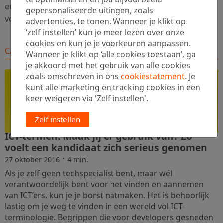
eenvoudigste en snelste manier om de juiste mensen
gepersonaliseerde uitingen, zoals
voor je bedrijf aan te trekken.
advertenties, te tonen. Wanneer je klikt op
‘zelf instellen’ kun je meer lezen over onze
cookies en kun je je voorkeuren aanpassen.
CATEGORIE: BOUW JE BEDRIJF OP
Wanneer je klikt op ‘alle cookies toestaan’, ga
je akkoord met het gebruik van alle cookies
zoals omschreven in ons
cookiestatement
. Je
kunt alle marketing en tracking cookies in een
keer weigeren via 'Zelf instellen'.
Zelf instellen
ICT-termen: Maak jij er gebruik van? Zo
voelt een kandidaat zich serieus genomen
·
27 oktober 2016
4 min.
Als je zelf geen techspecialist bent, maar wél
verantwoordelijk bent voor het vinden en aannemen
van ICT’ers, kun je je borst natmaken. Het is behoorlijk
lastig om je weg te vinden in een wereld vol ICT-
terminologie. Begrippen die voor developers gesneden