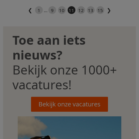
❮
❯
...
1
9
10
11
12
13
15
Toe aan iets
nieuws?
Bekijk onze 1000+
vacatures!
Bekijk onze vacatures