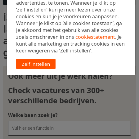
advertenties, te tonen. Wanneer je klikt op
‘zelf instellen’ kun je meer lezen over onze
i3D.net's zoektocht om de
cookies en kun je je voorkeuren aanpassen.
Wanneer je klikt op ‘alle cookies toestaan’, ga
laagste latentie te bieden
je akkoord met het gebruik van alle cookies
zoals omschreven in ons
cookiestatement
. Je
aan het maximale aantal
kunt alle marketing en tracking cookies in een
gebruikers
keer weigeren via 'Zelf instellen'.
Zelf instellen
Ook méér uit je werk halen?
Check vacatures van 300+
verschillende bedrijven.
Welke baan zoek je?