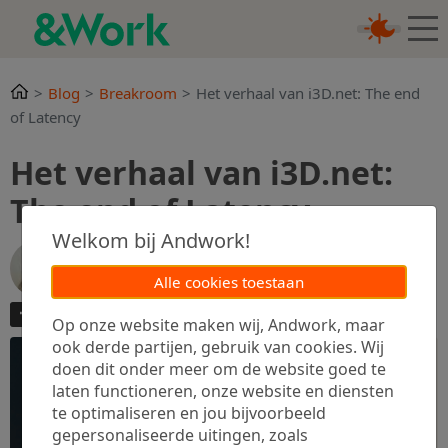
Blog
Breakroom
Het verhaal van i3D.net: The end
of Latency
Het verhaal van i3D.net:
The end of Latency
Welkom bij Andwork!
Eva Haarsma
4 oktober 2022
Alle cookies toestaan
3 min.
Op onze website maken wij, Andwork, maar
ook derde partijen, gebruik van cookies. Wij
doen dit onder meer om de website goed te
laten functioneren, onze website en diensten
te optimaliseren en jou bijvoorbeeld
gepersonaliseerde uitingen, zoals