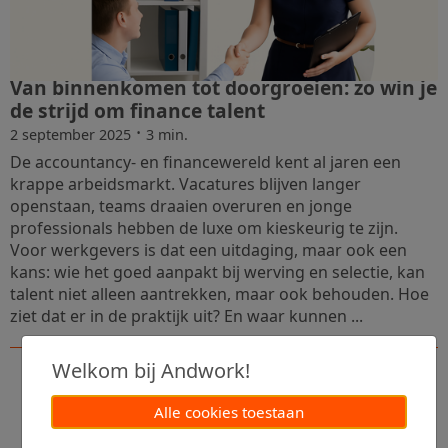
Van binnenkomen tot doorgroeien: zo win je
de strijd om finance talent
·
2 september 2025
3 min.
De accountancy- en financewereld kent al jaren een
krappe arbeidsmarkt. Vacatures blijven langer
openstaan, teams draaien overuren en jonge
professionals hebben de luxe om kieskeurig te zijn.
Voor werkgevers is dat een uitdaging, maar ook een
kans: wie het goed aanpakt bij werving en selectie, kan
talent niet alleen aantrekken, maar ook behouden. Hoe
ziet dat er in de praktijk uit? En waar kunnen ...
Welkom bij Andwork!
Alle cookies toestaan