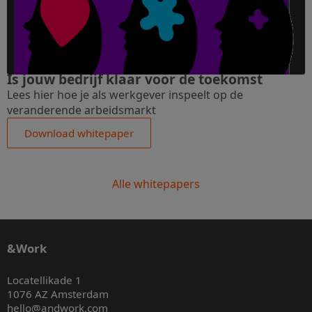
Is jouw bedrijf klaar voor de toekomst
Lees hier hoe je als werkgever inspeelt op de
veranderende arbeidsmarkt
Download whitepaper
Alle whitepapers
&Work
Locatellikade 1
1076 AZ Amsterdam
hello@andwork.com