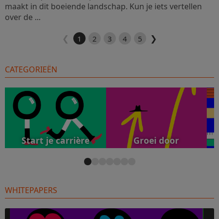
maakt in dit boeiende landschap. Kun je iets vertellen
over de ...
❮
❯
1
2
3
4
5
CATEGORIEËN
Start je carrière
Groei door
WHITEPAPERS