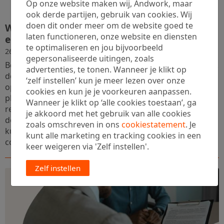
Op onze website maken wij, Andwork, maar
ook derde partijen, gebruik van cookies. Wij
doen dit onder meer om de website goed te
Werken bij ilionx: hier breng jij eenvoud in
laten functioneren, onze website en diensten
een complexe wereld
te optimaliseren en jou bijvoorbeeld
·
26 mei 2025
4 min.
gepersonaliseerde uitingen, zoals
Ben jij een business consultant, process engineer of RPA
advertenties, te tonen. Wanneer je klikt op
developer die graag het verschil maakt met slimme IT-
‘zelf instellen’ kun je meer lezen over onze
oplossingen en procesoptimalisatie? Dan is ilionx dé
cookies en kun je je voorkeuren aanpassen.
plek waar jouw ambities en talenten volledig tot hun
Wanneer je klikt op ‘alle cookies toestaan’, ga
recht komen. In dit blog vertelt ilionx meer over wat ze
je akkoord met het gebruik van alle cookies
doen, waar ze zich op richten en hoe jij als professional
zoals omschreven in ons
cookiestatement
. Je
kunt bijdragen aan het motto: eenvoud brengen in een
kunt alle marketing en tracking cookies in een
complexe ...
keer weigeren via 'Zelf instellen'.
Zelf instellen