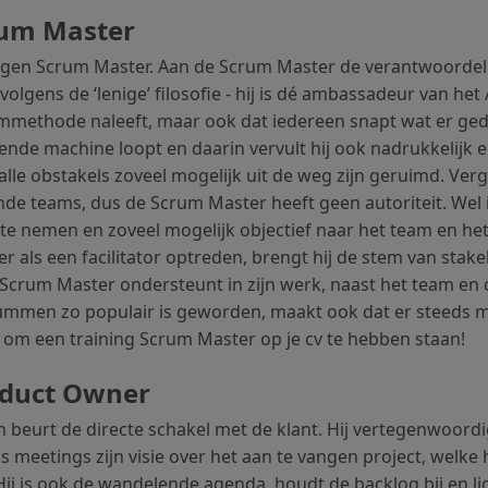
rum Master
igen Scrum Master. Aan de Scrum Master de verantwoordeli
olgens de ‘lenige’ filosofie - hij is dé ambassadeur van het
ummethode naleeft, maar ook dat iedereen snapt wat er ge
nde machine loopt en daarin vervult hij ook nadrukkelijk e
 alle obstakels zoveel mogelijk uit de weg zijn geruimd. Verg
de teams, dus de Scrum Master heeft geen autoriteit. Wel is 
te nemen en zoveel mogelijk objectief naar het team en het
 als een facilitator optreden, brengt hij de stem van stake
Scrum Master ondersteunt in zijn werk, naast het team en d
ummen zo populair is geworden, maakt ook dat er steeds m
 om een training Scrum Master op je cv te hebben staan!
oduct Owner
 beurt de directe schakel met de klant. Hij vertegenwoordigt
ns meetings zijn visie over het aan te vangen project, welke 
Hij is ook de wandelende agenda, houdt de backlog bij en 