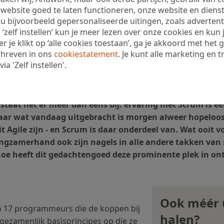
ebsite goed te laten functioneren, onze website en dienst
u bijvoorbeeld gepersonaliseerde uitingen, zoals advertenti
 ‘zelf instellen’ kun je meer lezen over onze cookies en kun
je klikt op ‘alle cookies toestaan’, ga je akkoord met het g
chreven in ons
cookiestatement
. Je kunt alle marketing en t
a 'Zelf instellen'.
 staat het er meer dan eens bij: ervaring met Scrum is e
waar wat vandaag uitgebracht is morgen alweer hopeloos
t Agile zijn - en Scrum is daar onderdeel van. Wat ooit v
langzamerhand ook zijn nagels in alle andere takken van 
n hoe heeft dit gedachtengoed deze prominente plek in 
Ook méér u
an 17 programmeurs die de koppen bij
halen?
 gezamenlijk basisprincipes op die ze