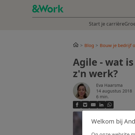
Start je carrière
Groe
Blog
Bouw je bedrijf 
Agile - wat i
z'n werk?
Eva Haarsma
14 augustus 2018
6 min.
Welkom bij An
Op onze website ma