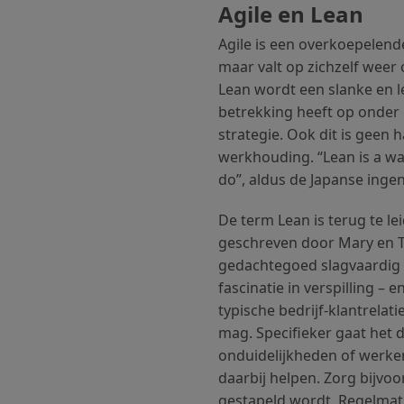
Agile en Lean
Agile is een overkoepelend
maar valt op zichzelf weer
Lean wordt een slanke en l
betrekking heeft op onder
strategie. Ook dit is geen
werkhouding. “Lean is a way 
do”, aldus de Japanse inge
De term Lean is terug te le
geschreven door Mary en 
gedachtegoed slagvaardig 
fascinatie in verspilling – 
typische bedrijf-klantrela
mag. Specifieker gaat het 
onduidelijkheden of werken
daarbij helpen. Zorg bijvoo
gestapeld wordt. Regelmati