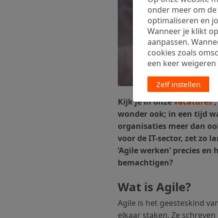
onder meer om de w
optimaliseren en jo
Wanneer je klikt op
aanpassen. Wanneer 
cookies zoals oms
een keer weigeren vi
Zelf instellen
Kijk je in onze
vacatures
,
wonder ook; in een tijd 
organisaties meer dan ooi
voor de IT-sector, zet zo 
‘Agile werken’ precies e
bemachtigen?
Wat is Agile?
Agile is het geesteskind v
elkaar staken. Ze schreven