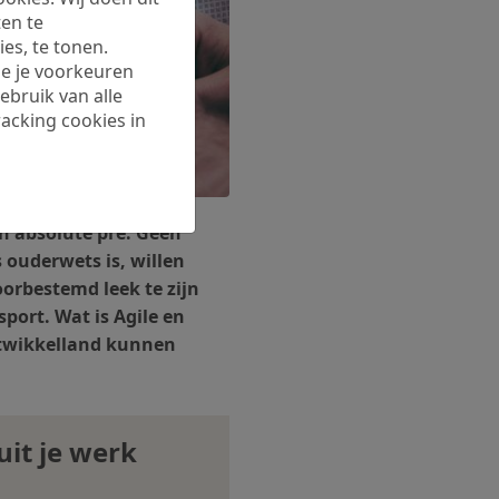
en te
es, te tonen.
 je je voorkeuren
ebruik van alle
racking cookies in
en absolute pre. Geen
 ouderwets is, willen
oorbestemd leek te zijn
sport. Wat is Agile en
ontwikkelland kunnen
it je werk