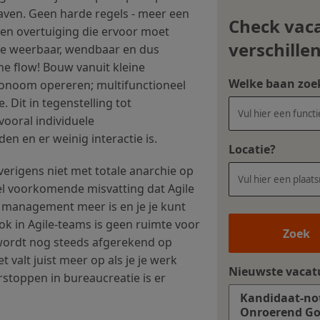
aven. Geen harde regels - meer een
Check vac
 Een overtuiging die ervoor moet
verschille
tie weerbaar, wendbaar en dus
the flow! Bouw vanuit kleine
Welke baan zoek
tonoom opereren; multifunctioneel
. Dit in tegenstelling tot
vooral individuele
n en er weinig interactie is.
Locatie?
rigens niet met totale anarchie op
eel voorkomende misvatting dat Agile
 management meer is en je je kunt
ok in Agile-teams is geen ruimte voor
Zoek
wordt nog steeds afgerekend op
t valt juist meer op als je je werk
Nieuwste vacat
rstoppen in bureaucreatie is er
Kandidaat-no
Onroerend G