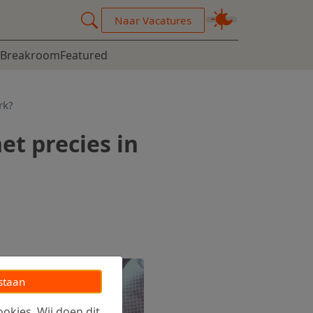
Naar Vacatures
Breakroom
Featured
rk?
et precies in
staan
okies. Wij doen dit