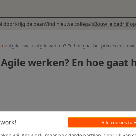
i door
Krijg de baan
Vind nieuwe collega’s
Bouw je bedrijf op
op
Agile - wat is Agile werken? En hoe gaat het precies in z'n we
s Agile werken? En hoe gaat h
dwork!
Alle cookies toe
ken wij, Andwork, maar ook derde partijen, gebruik van co