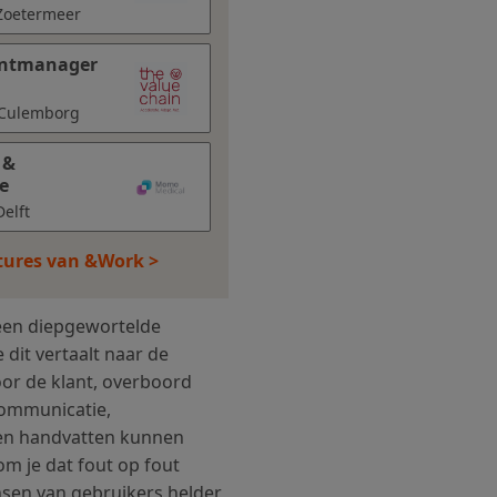
 Zoetermeer
ountmanager
 Culemborg
 &
e
elft
atures van &Work >
 een diepgewortelde
e dit vertaalt naar de
oor de klant, overboord
communicatie,
s en handvatten kunnen
om je dat fout op fout
nsen van gebruikers helder