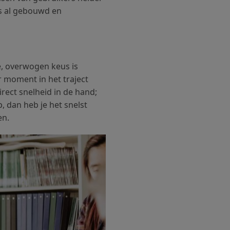
les al gebouwd en
e, overwogen keus is
r moment in het traject
irect snelheid in de hand;
, dan heb je het snelst
en.