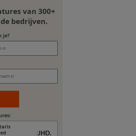
atures van 300+
nde bedrijven.
 je?
ures:
taris
oed