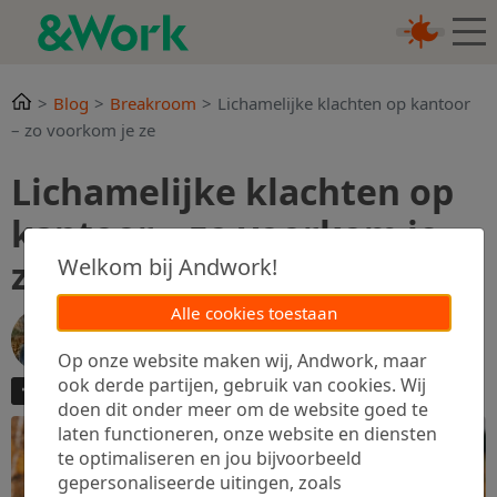
Blog
Breakroom
Lichamelijke klachten op kantoor
– zo voorkom je ze
Lichamelijke klachten op
kantoor – zo voorkom je
ze
Welkom bij Andwork!
Alle cookies toestaan
Ilse van der Wal
29 augustus 2018
Op onze website maken wij, Andwork, maar
6 min.
ook derde partijen, gebruik van cookies. Wij
doen dit onder meer om de website goed te
laten functioneren, onze website en diensten
te optimaliseren en jou bijvoorbeeld
gepersonaliseerde uitingen, zoals