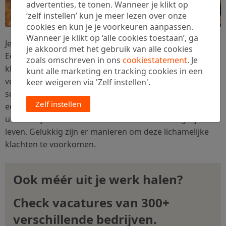
advertenties, te tonen. Wanneer je klikt op
‘zelf instellen’ kun je meer lezen over onze
cookies en kun je je voorkeuren aanpassen.
Wanneer je klikt op ‘alle cookies toestaan’, ga
Je hoort het steeds vaker: zitten is het nieuwe roken.
je akkoord met het gebruik van alle cookies
Een hele dag op kantoor achter de computer
zitten
kan
zoals omschreven in ons
cookiestatement
. Je
klachten opleveren van kop tot teen. De meest
kunt alle marketing en tracking cookies in een
voorkomende kantoorkwalen zijn klachten aan de arm,
keer weigeren via 'Zelf instellen'.
schouders en nek, ook wel RSI-klachten. Deze kunnen
Zelf instellen
een serieuze belemmering vormen in je werk en
uiteindelijk ook in andere activiteiten in het dagelijks
leven. Gelukkig zijn er manieren om deze lichamelijke
klachten te voorkomen.
Ook méér uit je werk halen?
Check vacatures van 300+
verschillende bedrijven.