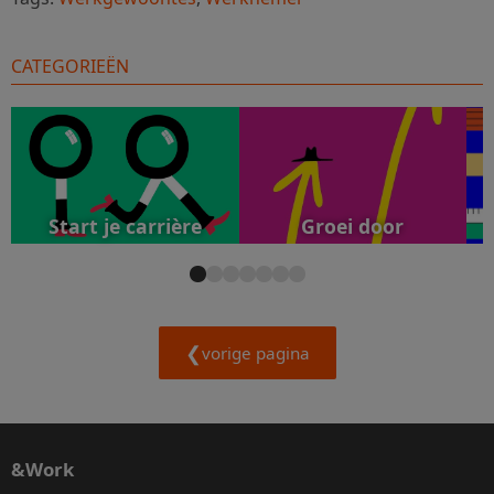
CATEGORIEËN
Start je carrière
Groei door
vorige pagina
&Work