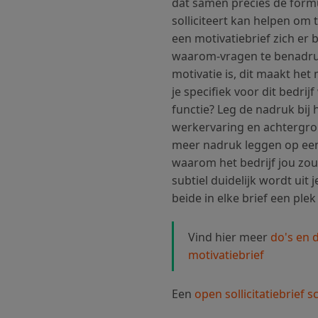
dat samen precies de formu
solliciteert kan helpen om 
een motivatiebrief zich er 
waarom-vragen te benadruk
motivatie is, dit maakt he
je specifiek voor dit bedri
functie? Leg de nadruk bij h
werkervaring en achtergrond
meer nadruk leggen op ee
waarom het bedrijf jou zou
subtiel duidelijk wordt uit j
beide in elke brief een pl
Vind hier meer
do's en 
motivatiebrief
Een
open sollicitatiebrief s