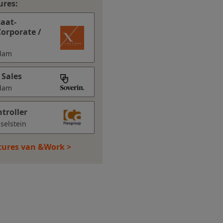
ures:
caat-
orporate /
rdam
 Sales
rdam
troller
sselstein
atures van &Work >