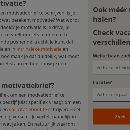
ivatie?
Ook méér u
n motivatiebrief te schrijven, is je
halen?
: wat betekent motivatie? Wat wordt
oeld? Je motivatie is je drive, je
Check vac
ebt of voelt om iets te doen of te
verschille
gende pushende kracht. Je kunt dat
elen in
intrinsieke motivatie
en
Welke baan zoek
 hoe maak je dat duidelijk, wat moet
brief staan en hoe bouw je een
Locatie?
n motivatiebrief?
ifiek om een motivatiebrief te
e bedrijf juist specifiek vraagt om een
 een
sollicitatiebrief
te schrijven. Heel
Zoek
weinig verschil. Je vertelt namelijk in
n wat je kan. En natuurlijk waarom