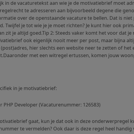
ijk in de vacaturetekst aan wie je de motivatiebrief moet adr
 regelrecht te adresseren aan bijvoorbeeld degene die gen
rmatie over de openstaande vacature te bellen. Dat is niet 
Twijfel je tot wie je je moet richten? Je kunt hier ook prima
n zit je altijd goed.Tip 2: Steeds vaker komt het voor dat j
vatiebrief ook eigenlijk nooit meer per post, maar bijna alti
(post)adres, hier slechts een website neer te zetten of het
ilt.Daaronder met een witregel ertussen, komen jouw woon
fiek in je motivatiebrief:
enior PHP Developer (Vacaturenummer: 126583)
tivatiebrief gaat, kun je dat ook in deze onderwerpregel kw
mmer te vermelden? Ook daar is deze regel heel handig voo