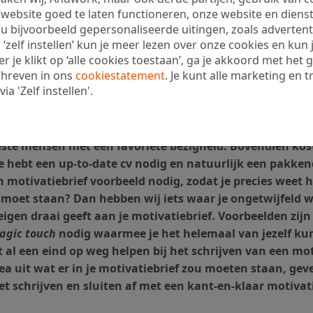
ebsite goed te laten functioneren, onze website en dienst
u bijvoorbeeld gepersonaliseerde uitingen, zoals advertenti
 ‘zelf instellen’ kun je meer lezen over onze cookies en kun
je klikt op ‘alle cookies toestaan’, ga je akkoord met het g
chreven in ons
cookiestatement
. Je kunt alle marketing en t
a 'Zelf instellen'.
eeste mensen niet een favoriete bezigheid. Bovendien kos
e hebt een up-to-date cv nodig en natuurlijk een pakken
een motivatiebrief voorbeeld nodig, zodat je precies weet 
 moet staan? Dan hebben wij iets waar je ongetwijfeld 
e eigen draai geeft aan je motivatiebrief. Voorbeelden zijn
agic touch
nodig waarmee je het helemaal van jezelf kun
ct al een eind op weg helpen bij het schrijven van een mo
inea uit wat er in je motivatiebrief zou moeten staan, gev
et schrijven en sluiten af met een kant-en-klaar motivat