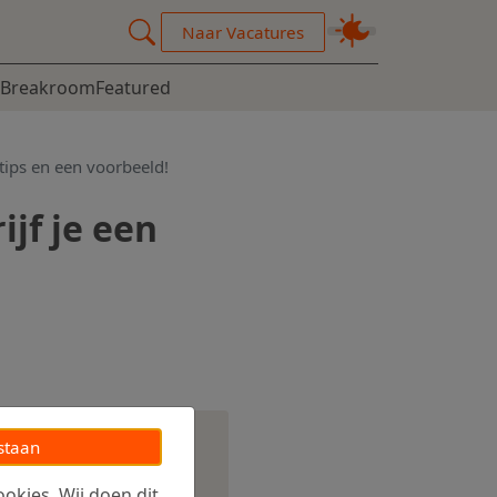
Naar Vacatures
Breakroom
Featured
 tips en een voorbeeld!
jf je een
staan
okies. Wij doen dit