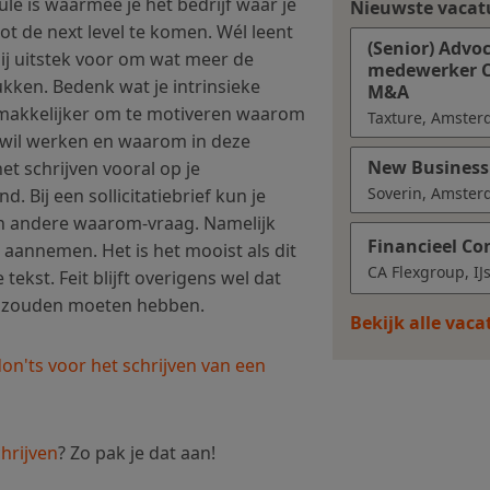
le is waarmee je het bedrijf waar je
Nieuwste vacat
tot de next level te komen. Wél leent
(Senior) Advo
bij uitstek voor om wat meer de
medewerker C
ken. Bedenk wat je intrinsieke
M&A
t makkelijker om te motiveren waarom
Taxture, Amste
jf wil werken en waarom in deze
New Business
et schrijven vooral op je
Soverin, Amste
. Bij een sollicitatiebrief kun je
n andere waarom-vraag. Namelijk
Financieel Con
 aannemen. Het is het mooist als dit
CA Flexgroup, IJ
e tekst. Feit blijft overigens wel dat
ek zouden moeten hebben.
Bekijk alle vac
don'ts voor het schrijven van een
chrijven
? Zo pak je dat aan!