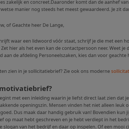
ees zakelijk en concreet.Daaronder komt dan de aanhef van 
tse manier nog steeds het meest gewaardeerd. Je zit dan in
w, of Geachte heer De Lange,
hrijft waar een lidwoord vóór staat, schrijf je die met een ho
 Zet hier als het even kan de contactpersoon neer. Weet je di
d aan de afdeling Personeelszaken, kies dan voor geachte
laten zien in je sollicitatiebrief? Zie ook ons moderne
sollicit
motivatiebrief?
int met een inleiding waarin je liefst direct laat zien dat j
 pakkende openingszin. Mensen vinden het niet alleen leuk o
k goed. Dus maak daar handig gebruik van! Bovendien kun j
ef op maat hebt geschreven en je hebt verdiept in het bedrij
 slogan van het bedrijf en daar op inspelen. Of een mooi c