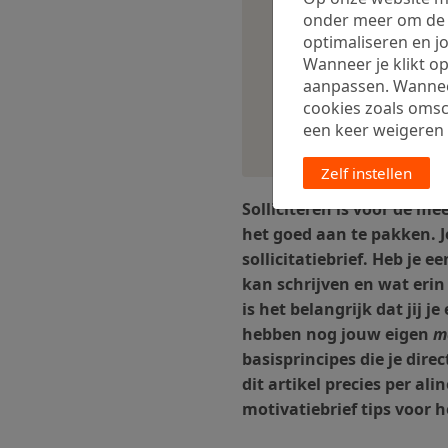
onder meer om de w
optimaliseren en jo
Wanneer je klikt op
aanpassen. Wanneer 
cookies zoals oms
een keer weigeren vi
Zelf instellen
Solliciteren is voor de m
het goed aan te pakken. J
sollicitatiebrief. Heb je 
kan schrijven en wat erin
is het belangrijk dat jij j
hebben nog jouw eigen
m
basisprincipes die je dire
dit artikel precies per al
motivatiebrief tips voor h