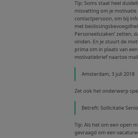
Tip: Soms staat heel duidel
misvatting om je motivatie
contactpersoon, om bij info
met beslissingsbevoegdheid. 
Personeelszaken’ zetten, da
vinden. En je stuurt de moti
prima om in plaats van een 
motivatiebrief naartoe ma
Amsterdam, 3 juli 2018
Zet ook het onderwerp speci
Betreft: Sollicitatie S
Tip: Als het om een open mo
gevraagd om een vacaturenu