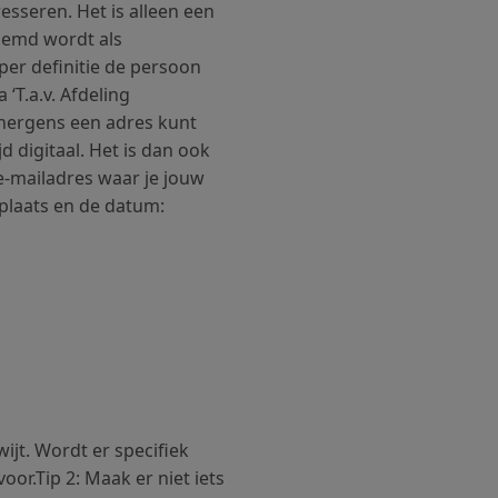
esseren. Het is alleen een
oemd wordt als
per definitie de persoon
 ‘T.a.v. Afdeling
e nergens een adres kunt
jd digitaal. Het is dan ook
 e-mailadres waar je jouw
plaats en de datum:
ijt. Wordt er specifiek
r.Tip 2: Maak er niet iets