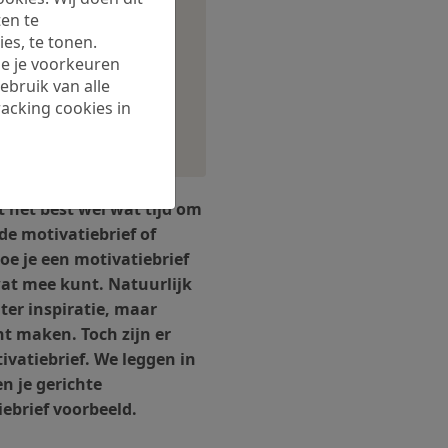
en te
es, te tonen.
 je je voorkeuren
ebruik van alle
racking cookies in
t het best wel wat tijd om
de motivatiebrief of
hoe je een motivatiebrief
wat mee kunt.
Natuurlijk
 ter inspiratie, maar
t maken. Toch zijn er
tivatiebrief. We leggen in
en je gerichte
iebrief voorbeeld.