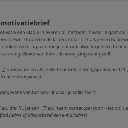
 motivatiebrief
otivatie een kladje inleveren bij het bedrijf waar je gaat solli
viltje werkt goed in de kroeg, maar niet als je een baan 
s denk even terug aan hoe je dat ook alweer geleerd hebt v
is als volgt:Bovenaan komt de verwijzing naar jezelf:
 _(jouw naam en als je die hebt ook je titel)_Apollolaan 17
stcode + woonplaats)
gevens van het bedrijf waar je solliciteert:
.a.v. dhr. M. Jansen _(T.a.v. naam contactpersoon – let op: t.a.
jf.nl
(adres of bijvoorbeeld een e-mailadres)