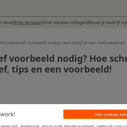
i door
Krijg de baan
Vind nieuwe collega’s
Bouw je bedrijf op
otivatiebrief voorbeeld nodig? Hoe schrijf je een motivatiebrief,
ef voorbeeld nodig? Hoe schri
f, tips en een voorbeeld!
dwork!
Alle cookies toe
ken wij, Andwork, maar ook derde partijen, gebruik van co