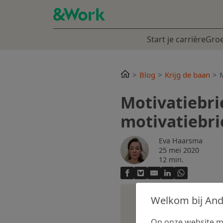
Start je carrière
Groe
Blog
Krijg de baan
M
Motivatiebri
motivatiebrie
Eva Haarsma
25 mei 2020
12 min.
Welkom bij An
Op onze website ma