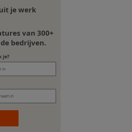
it je werk
atures van 300+
nde bedrijven.
 je?